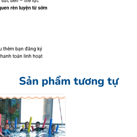
g sức bền – thể lực
 quen rèn luyện từ sớm
ệu thêm bạn đăng ký
 thanh toán linh hoạt
Sản phẩm tương tự