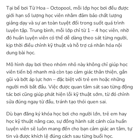
Tại bể bơi Từ Hoa – Octopool, mỗi lớp học bơi đều được
giới hạn số lượng học viên nhằm đảm bảo chất lượng
giảng dạy và sự an toàn tuyệt đối trong suốt quá trình
luyện tập. Trung bình, mỗi lớp chỉ từ 1 – 4 học viên, nhờ
đó huấn luyện viên có thể dễ dàng theo sát từng người,
kịp thời điều chỉnh kỹ thuật và hỗ trợ cá nhân hóa nội
dung bài học.
Mô hình dạy bơi theo nhóm nhỏ này không chỉ giúp học
viên tiến bộ nhanh mà còn tạo cảm giác thân thiện, gần
gũi và bớt áp lực hơn – đặc biệt với trẻ em hoặc những
người mới bắt đầu. Việc được quan tâm sát sao từng động
tác bơi cũng giúp phát hiện lỗi kỹ thuật sớm, từ đó chỉnh
sửa đúng ngay từ đầu, tránh tạo thói quen sai.
Dù bạn đăng ký khóa học bơi cho người lớn, trẻ em hay
học kỹ thuật nâng cao, sự đồng hành sát cánh của huấn
luyện viên sẽ luôn mang đến cho bạn cảm giác an tâm, tự
tin và được khích lệ đúng cách sau từng buổi học.