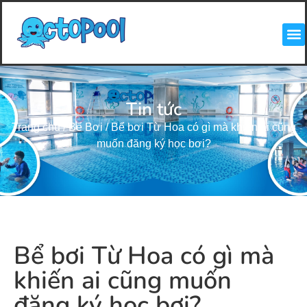
Tin tức
Trang chủ
/
Bể Bơi
/
Bể bơi Từ Hoa có gì mà khiến ai cũng
muốn đăng ký học bơi?
Bể bơi Từ Hoa có gì mà
khiến ai cũng muốn
đăng ký học bơi?