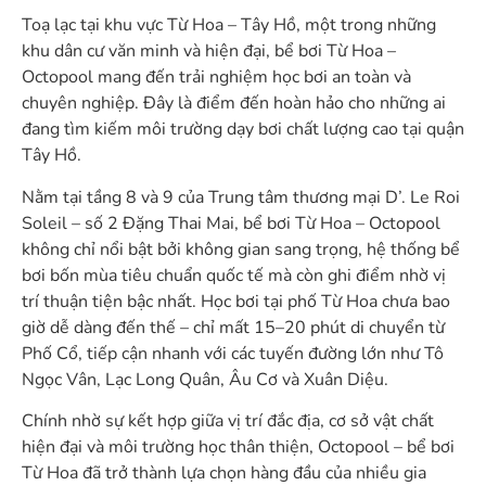
Toạ lạc tại khu vực Từ Hoa – Tây Hồ, một trong những
khu dân cư văn minh và hiện đại, bể bơi Từ Hoa –
Octopool mang đến trải nghiệm học bơi an toàn và
chuyên nghiệp. Đây là điểm đến hoàn hảo cho những ai
đang tìm kiếm môi trường dạy bơi chất lượng cao tại quận
Tây Hồ.
Nằm tại tầng 8 và 9 của Trung tâm thương mại D’. Le Roi
Soleil – số 2 Đặng Thai Mai, bể bơi Từ Hoa – Octopool
không chỉ nổi bật bởi không gian sang trọng, hệ thống bể
bơi bốn mùa tiêu chuẩn quốc tế mà còn ghi điểm nhờ vị
trí thuận tiện bậc nhất. Học bơi tại phố Từ Hoa chưa bao
giờ dễ dàng đến thế – chỉ mất 15–20 phút di chuyển từ
Phố Cổ, tiếp cận nhanh với các tuyến đường lớn như Tô
Ngọc Vân, Lạc Long Quân, Âu Cơ và Xuân Diệu.
Chính nhờ sự kết hợp giữa vị trí đắc địa, cơ sở vật chất
hiện đại và môi trường học thân thiện, Octopool – bể bơi
Từ Hoa đã trở thành lựa chọn hàng đầu của nhiều gia