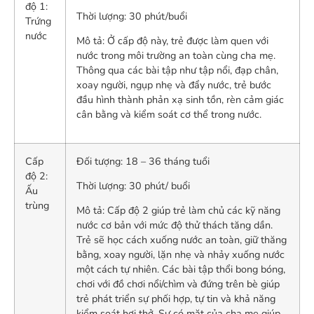
độ 1:
Thời lượng: 30 phút/buổi
Trứng
nước
Mô tả: Ở cấp độ này, trẻ được làm quen với
nước trong môi trường an toàn cùng cha mẹ.
Thông qua các bài tập như tập nổi, đạp chân,
xoay người, ngụp nhẹ và đẩy nước, trẻ bước
đầu hình thành phản xạ sinh tồn, rèn cảm giác
cân bằng và kiểm soát cơ thể trong nước.
Cấp
Đối tượng: 18 – 36 tháng tuổi
độ 2:
Thời lượng: 30 phút/ buổi
Ấu
trùng
Mô tả: Cấp độ 2 giúp trẻ làm chủ các kỹ năng
nước cơ bản với mức độ thử thách tăng dần.
Trẻ sẽ học cách xuống nước an toàn, giữ thăng
bằng, xoay người, lặn nhẹ và nhảy xuống nước
một cách tự nhiên. Các bài tập thổi bong bóng,
chơi với đồ chơi nổi/chìm và đứng trên bè giúp
trẻ phát triển sự phối hợp, tự tin và khả năng
kiểm soát hơi thở. Sự có mặt của cha mẹ giúp