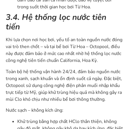
đảm bảo tài sản cá nhân được bảo vệ tuyệt đối
trong suốt thời gian học bơi Từ Hoa.
3.4. Hệ thống lọc nước tiên
tiến
Khi lựa chọn nơi học bơi, yếu tố an toàn nguồn nước đóng
vai trò then chốt – và tại bể bơi Từ Hoa – Octopool, điều
này được đảm bảo ở mức cao nhất nhờ hệ thống lọc nước
công nghệ tiên tiến chuẩn California, Hoa Kỳ.
Toàn bộ hệ thống vận hành 24/24, đảm bảo nguồn nước
trong xanh, sạch khuẩn và ổn định suốt cả ngày. Đặc biệt,
Octopool sử dụng công nghệ điện phân muối nhập khẩu
trực tiếp từ Mỹ, giúp khử trùng hiệu quả mà không gây ra
mùi Clo khó chịu như nhiều bể bơi thông thường.
Nước sạch – không kích ứng:
Khử trùng bằng hợp chất HClo thân thiện, không
gây đỏ mắt, không gây khô da hay kích ứng, đặc biệt