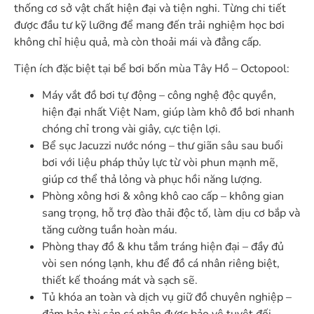
thống cơ sở vật chất hiện đại và tiện nghi. Từng chi tiết
được đầu tư kỹ lưỡng để mang đến trải nghiệm học bơi
không chỉ hiệu quả, mà còn thoải mái và đẳng cấp.
Tiện ích đặc biệt tại bể bơi bốn mùa Tây Hồ – Octopool:
Máy vắt đồ bơi tự động – công nghệ độc quyền,
hiện đại nhất Việt Nam, giúp làm khô đồ bơi nhanh
chóng chỉ trong vài giây, cực tiện lợi.
Bể sục Jacuzzi nước nóng – thư giãn sâu sau buổi
bơi với liệu pháp thủy lực từ vòi phun mạnh mẽ,
giúp cơ thể thả lỏng và phục hồi năng lượng.
Phòng xông hơi & xông khô cao cấp – không gian
sang trọng, hỗ trợ đào thải độc tố, làm dịu cơ bắp và
tăng cường tuần hoàn máu.
Phòng thay đồ & khu tắm tráng hiện đại – đầy đủ
vòi sen nóng lạnh, khu để đồ cá nhân riêng biệt,
thiết kế thoáng mát và sạch sẽ.
Tủ khóa an toàn và dịch vụ giữ đồ chuyên nghiệp –