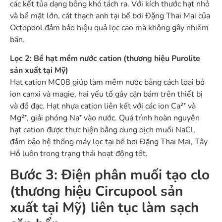
các kết tủa dạng bông khó tách ra. Với kích thước hạt nhỏ
và bề mặt lớn, cát thạch anh tại bể bơi Đặng Thai Mai của
Octopool đảm bảo hiệu quả lọc cao mà không gây nhiễm
bẩn.
Lọc 2: Bể hạt mềm nước cation (thương hiệu Purolite
sản xuất tại Mỹ)
Hạt cation MC08 giúp làm mềm nước bằng cách loại bỏ
ion canxi và magie, hai yếu tố gây cặn bám trên thiết bị
và đồ đạc. Hạt nhựa cation liên kết với các ion Ca²⁺ và
Mg²⁺, giải phóng Na⁺ vào nước. Quá trình hoàn nguyên
hạt cation được thực hiện bằng dung dịch muối NaCl,
đảm bảo hệ thống máy lọc tại bể bơi Đặng Thai Mai, Tây
Hồ luôn trong trạng thái hoạt động tốt.
Bước 3: Điện phân muối tạo clo
(thương hiệu Circupool sản
xuất tại Mỹ) liên tục làm sạch