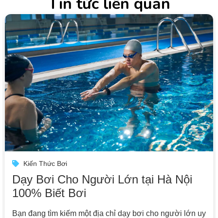
Tin tức liên quan
Kiến Thức Bơi
Dạy Bơi Cho Người Lớn tại Hà Nội
100% Biết Bơi
Bạn đang tìm kiếm một địa chỉ dạy bơi cho người lớn uy