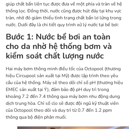
giúp chất bẩn liên tục được đưa về một phía và tràn về hệ
thống lọc. Đồng thời, nước cũng được hút đáy tại khu vực
tràn, nhờ đó giảm thiểu tình trạng chất bẩn lơ lửng trong
nước. Dưới đây là chi tiết quy trình xử lý nước tại bể bơi:
Bước 1: Nước bể bơi an toàn
cho da nhờ hệ thống bơm và
kiểm soát chất lượng nước
Hai máy bơm thông minh điều tốc của Octopool (thương
hiệu Circupool sản xuất tại Mỹ) được lập trình theo yêu
cầu của hệ thống. Máy sẽ theo dõi chỉ số pH (thương hiệu
EMEC sản xuất tại Ý), đảm bảo độ pH duy trì trong
khoảng 7.2 đến 7.4 thông qua máy bơm nhu động dung
dịch trung hòa. Chỉ số clo sẽ được đội ngũ kỹ thuật viên
của Octopool theo dõi và duy trì từ 0.7 đến 1.2 ppm
thông qua bộ điện phân muối.