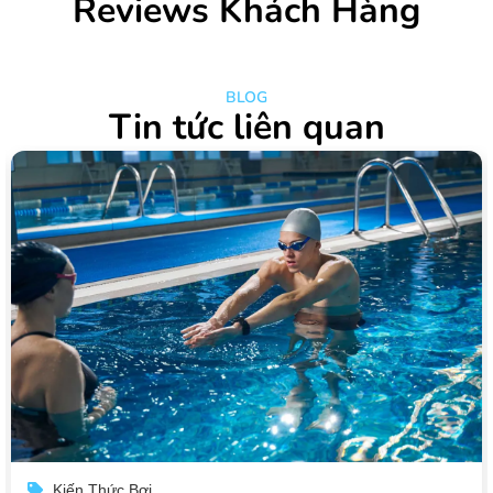
Reviews Khách Hàng
BLOG
Tin tức liên quan
Kiến Thức Bơi
K