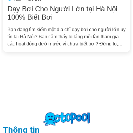
ạy Bơi Cho Người Lớn tại Hà Nội
Tì
00% Biết Bơi
Tâ
Tạ
n đang tìm kiếm một địa chỉ dạy bơi cho người lớn uy
n tại Hà Nội? Bạn cảm thấy lo lắng mỗi lần tham gia
Bạn
c hoạt động dưới nước vì chưa biết bơi? Đừng lo,
hay
n không đơn độc! Octopool đã đồng hành cùng hàng
Swi
ăm học viên ở mọi độ tuổi, giúp […]
trì
the
[…]
Thông tin