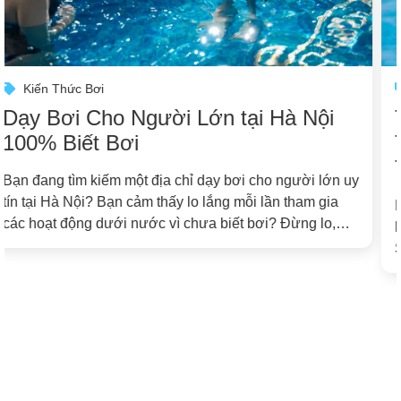
Kiến Thức Bơi
Tìm Khóa Dạy Bơi riêng Uy Tín tại
Tây Hồ? Trải Nghiệm Học 1 Kèm 1
Tại Octopool Ngay!
Bạn đang cần tìm nơi dạy bơi riêng, học bơi 1 kèm 1
hay khóa học bơi kèm riêng chất lượng cao? Octopool
Swim School chính là lựa chọn lý tưởng với chương
trình đào tạo cá nhân hóa, được thiết kế chuyên biệt
theo từng học viên, giúp bạn nhanh chóng làm chủ kỹ
[…]