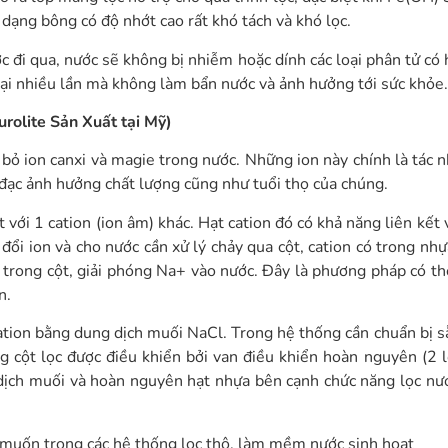
 dạng bông có độ nhớt cao rất khó tách và khó lọc.
c đi qua, nước sẽ không bị nhiễm hoặc dính các loại phân tử có 
g lại nhiều lần mà không làm bẩn nước và ảnh hưởng tới sức khỏe.
rolite Sản Xuất tại Mỹ)
ỏ ion canxi và magie trong nước. Những ion này chính là tác 
 đạc ảnh hưởng chất lượng cũng như tuổi thọ của chúng.
t với 1 cation (ion âm) khác. Hạt cation đó có khả năng liên kết
i ion và cho nước cần xử lý chảy qua cột, cation có trong nhự
 trong cột, giải phóng Na+ vào nước. Đây là phương pháp có th
n.
ation bằng dung dịch muối NaCl. Trong hệ thống cần chuẩn bị 
g cột lọc được điều khiển bởi van điều khiển hoàn nguyên (2 l
dịch muối và hoàn nguyên hạt nhựa bên cạnh chức năng lọc nướ
 muốn trong các hệ thống lọc thô, làm mềm nước sinh hoạt