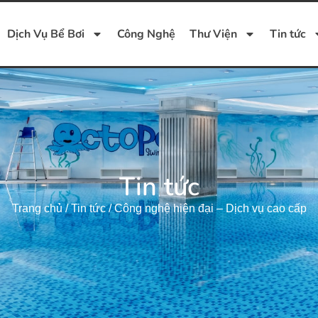
Dịch Vụ Bể Bơi
Công Nghệ
Thư Viện
Tin tức
Tin tức
Trang chủ
/
Tin tức
/
Công nghệ hiện đại – Dịch vụ cao cấp