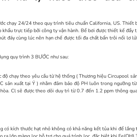
c chạy 24/24 theo quy trình tiêu chuẩn California, US. Thiết bị
hẩu trực tiếp bởi công ty vận hành. Bể bơi được thiết kế đẩy t
hút đáy cùng lúc nên hạn chế được tối đa chất bẩn trôi nổi lơ l
p dụng quy trình 3 BƯỚC như sau:
 độ chạy theo yêu cầu từ hệ thống ( Thương hiệu Circupool sản
C sản xuất tại Ý ) nhằm đảm bảo độ PH luôn trong ngưỡng từ
òa. Cl sẽ được theo dõi duy trì từ 0.7 đến 1.2 ppm thông qua
g có kích thước hạt nhỏ không có khả năng kết tủa khi để lắng 
o ra lớp màng lọc hỗ trợ cho quá trình lọc, đặc biệt khi Fe(OH) 