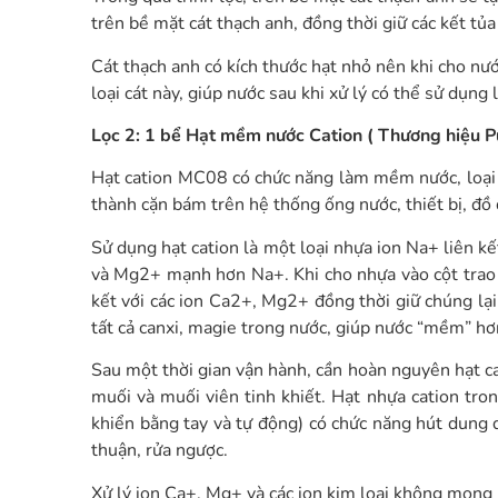
trên bề mặt cát thạch anh, đồng thời giữ các kết tủa
Cát thạch anh có kích thước hạt nhỏ nên khi cho nướ
loại cát này, giúp nước sau khi xử lý có thể sử dụn
Lọc 2: 1 bể Hạt mềm nước Cation ( Thương hiệu Pu
Hạt cation MC08 có chức năng làm mềm nước, loại b
thành cặn bám trên hệ thống ống nước, thiết bị, đồ
Sử dụng hạt cation là một loại nhựa ion Na+ liên kế
và Mg2+ mạnh hơn Na+. Khi cho nhựa vào cột trao đổ
kết với các ion Ca2+, Mg2+ đồng thời giữ chúng lại
tất cả canxi, magie trong nước, giúp nước “mềm” hơ
Sau một thời gian vận hành, cần hoàn nguyên hạt c
muối và muối viên tinh khiết. Hạt nhựa cation tron
khiển bằng tay và tự động) có chức năng hút dung 
thuận, rửa ngược.
Xử lý ion Ca+, Mg+ và các ion kim loại không mong