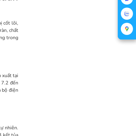
 cốt lõi,
ràn, chất
ửng trong
 xuất tại
 7.2 đến
 bộ điện
tự nhiên.
3 kết tủa