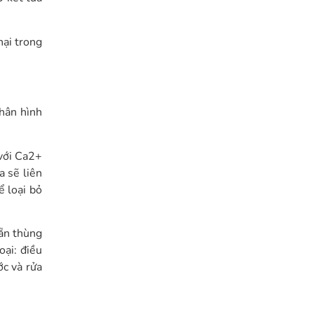
hại trong
nhân hình
 với Ca2+
a sẽ liên
ể loại bỏ
sẵn thùng
oại: điều
c và rửa