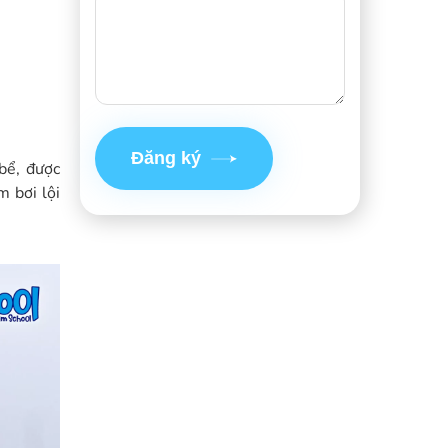
Đăng ký
bể, được
 bơi lội