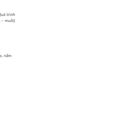
Quá trình
 – muối)
us, nấm