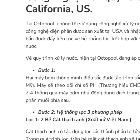
California, US.
Tại Octopool, chúng tôi sử dụng công nghệ xử lý nướ
công nghệ điện phân được sản xuất tại USA và nhập k
bẩn được đấy liên tục về hệ thống lọc, kết hợp với 
nước.
Về quy trình xử lý nước, hiện tại Octopool đang á
Bước 1:
Hai máy bơm thông minh điều tốc được lập trình tốc
Mỹ). Máy sẽ theo dõi chỉ số PH (Thương hiệu EME
7.4 thông qua máy bơm nhu động dung dịch trung h
phân muối phía sau.
Bước 2: Hệ thống lọc 3 phương pháp
Lọc 1: 2 Bể Cát thạch anh (Xuất xứ Việt Nam )
Cát thạch anh có tác dụng lọc các thành phần lơ lửn
Trong quá trình lọc, trên bề mặt cát thạch anh sẽ tạ