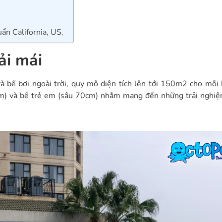
ẩn California, US.
oải mái
à bể bơi ngoài trời, quy mô diện tích lên tới 150m2 cho mỗi 
cm) và bể trẻ em (sâu 70cm) nhằm mang đến những trải nghiệm