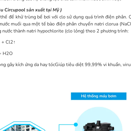
u Circupool sản xuất tại Mỹ )
hế để khử trùng bể bơi với clo sử dụng quá trình điện phân. 
nước muối qua một tế bào điện phân chuyển natri clorua (NaCl
ng nước thành natri hypochlorite (clo lỏng) theo 2 phương trình:
 + Cl2↑
 + H2O
g gây kích ứng da hay tócGiúp tiêu diệt 99,99% vi khuẩn, vir