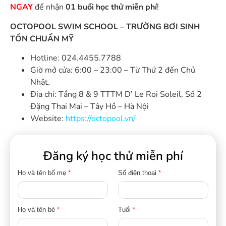
NGAY
để nhận
01 buổi học thử miễn phí
!
OCTOPOOL SWIM SCHOOL – TRƯỜNG BƠI SINH
TỒN CHUẨN MỸ
Hotline: 024.4455.7788
Giờ mở cửa: 6:00 – 23:00 – Từ Thứ 2 đến Chủ
Nhật.
Địa chỉ: Tầng 8 & 9 TTTM D’ Le Roi Soleil, Số 2
Đặng Thai Mai – Tây Hồ – Hà Nội
Website:
https://octopool.vn/
Đăng ký học thử miễn phí
Họ và tên bố mẹ
*
Số điện thoại
*
Họ và tên bé
*
Tuổi
*