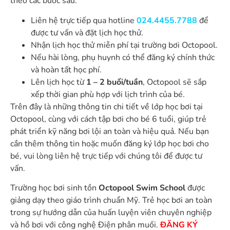
theo các bước sau:
Liên hệ trực tiếp qua hotline
024.4455.7788
để
được tư vấn và đặt lịch học thử.
Nhận lịch học thử miễn phí tại trường bơi Octopool.
Nếu hài lòng, phụ huynh có thể đăng ký chính thức
và hoàn tất học phí.
Lên lịch học từ
1 – 2 buổi/tuần
, Octopool sẽ sắp
xếp thời gian phù hợp với lịch trình của bé.
Trên đây là những thông tin chi tiết về lớp học bơi tại
Octopool, cùng với cách tập bơi cho bé 6 tuổi, giúp trẻ
phát triển kỹ năng bơi lội an toàn và hiệu quả. Nếu bạn
cần thêm thông tin hoặc muốn đăng ký lớp học bơi cho
bé, vui lòng liên hệ trực tiếp với chúng tôi để được tư
vấn.
Trường học bơi sinh tồn
Octopool Swim School
được
giảng dạy theo giáo trình chuẩn Mỹ. Trẻ học bơi an toàn
trong sự hướng dẫn của huấn luyện viên chuyên nghiệp
và hồ bơi với công nghệ Điện phân muối.
ĐĂNG KÝ