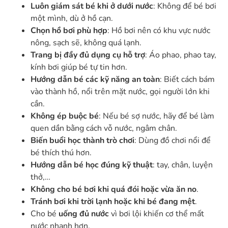
Luôn giám sát bé khi ở dưới nước
: Không để bé bơi
một mình, dù ở hồ cạn.
Chọn hồ bơi phù hợp
: Hồ bơi nên có khu vực nước
nông, sạch sẽ, không quá lạnh.
Trang bị đầy đủ dụng cụ hỗ trợ
: Áo phao, phao tay,
kính bơi giúp bé tự tin hơn.
Hướng dẫn bé các kỹ năng an toàn
: Biết cách bám
vào thành hồ, nổi trên mặt nước, gọi người lớn khi
cần.
Không ép buộc bé
: Nếu bé sợ nước, hãy để bé làm
quen dần bằng cách vỗ nước, ngâm chân.
Biến buổi học thành trò chơi
: Dùng đồ chơi nổi để
bé thích thú hơn.
Hướng dẫn bé học đúng kỹ thuật
: tay, chân, luyện
thở,…
Không cho bé bơi khi quá đói hoặc vừa ăn no
.
Tránh bơi khi trời lạnh hoặc khi bé đang mệt
.
Cho bé
uống đủ nước
vì bơi lội khiến cơ thể mất
nước nhanh hơn.