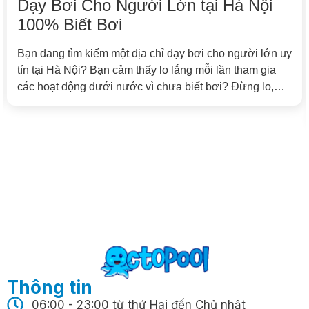
Tìm Khóa Dạy Bơi riêng Uy Tín tại
Tây Hồ? Trải Nghiệm Học 1 Kèm 1
Tại Octopool Ngay!
Bạn đang cần tìm nơi dạy bơi riêng, học bơi 1 kèm 1
hay khóa học bơi kèm riêng chất lượng cao? Octopool
Swim School chính là lựa chọn lý tưởng với chương
trình đào tạo cá nhân hóa, được thiết kế chuyên biệt
theo từng học viên, giúp bạn nhanh chóng làm chủ kỹ
[…]
Thông tin
06:00 - 23:00 từ thứ Hai đến Chủ nhật