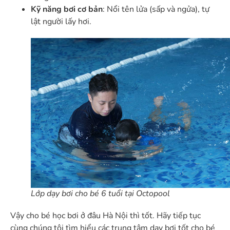
Kỹ năng bơi cơ bản
: Nổi tên lửa (sấp và ngửa), tự
lật người lấy hơi.
Lớp dạy bơi cho bé 6 tuổi tại Octopool
Vậy
cho bé học bơi ở đâu Hà Nội thì tốt. Hãy tiếp tục
cùng chúng tôi tìm hiểu các trung tâm dạy bơi tốt cho bé