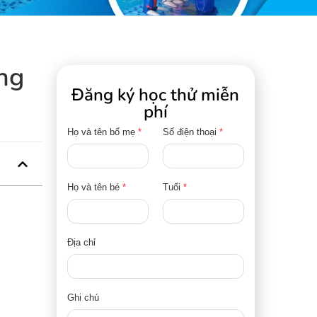
ờng
Đăng ký học thử miễn
phí
Họ và tên bố mẹ
*
Số điện thoại
*
Họ và tên bé
*
Tuổi
*
Địa chỉ
Ghi chú