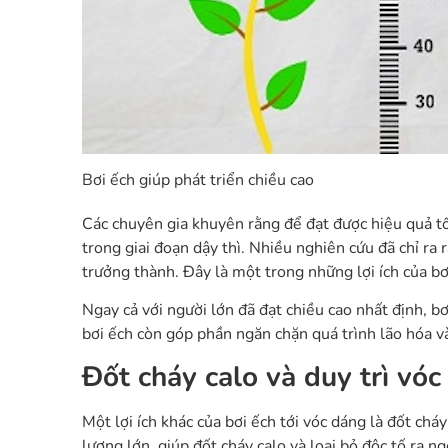
Bơi ếch giúp phát triển chiều cao
Các chuyên gia khuyên rằng để đạt được hiệu quả tốt
trong giai đoạn dậy thì. Nhiều nghiên cứu đã chỉ ra 
trưởng thành. Đây là một trong những lợi ích của bơ
Ngay cả với người lớn đã đạt chiều cao nhất định, b
bơi ếch còn góp phần ngăn chặn quá trình lão hóa v
Đốt cháy calo và duy trì vóc
Một lợi ích khác của bơi ếch tới vóc dáng là đốt chá
lượng lớn, giúp đốt cháy calo và loại bỏ độc tố ra n