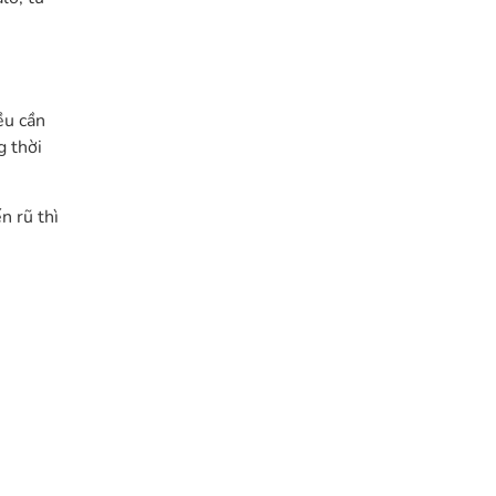
ều cần
g thời
n rũ thì