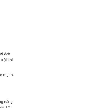
ơi ếch
trội khi
ỏe mạnh,
ợng năng
lo, từ