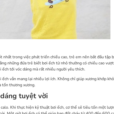
 nhất trong việc phát triển chiều cao, trẻ em nên bắt đầu tập b
rằng những đứa trẻ biết bơi ếch từ nhỏ thường có chiều cao vượt 
i ếch tới vóc dáng mà rất nhiều người yêu thích.
ơi ếch vẫn mang lại nhiều lợi ích. Không chỉ giúp xương khớp kh
à tổn thương xương.
 dáng tuyệt vời
y calo. Khi thực hiện kỹ thuật bơi ếch, cơ thể sẽ tiêu tốn một lư
goài. Một giờ bơi ếch có thể giúp bạn đốt cháy từ 400 đến 600 ca