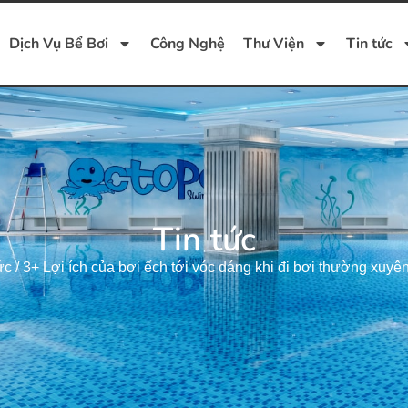
Dịch Vụ Bể Bơi
Công Nghệ
Thư Viện
Tin tức
Tin tức
ức
/
3+ Lợi ích của bơi ếch tới vóc dáng khi đi bơi thường xuyê