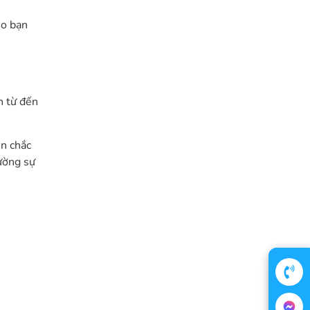
ho bạn
n từ đến
ên chắc
cường sự