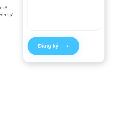
h sẽ
yện sự
Đăng ký