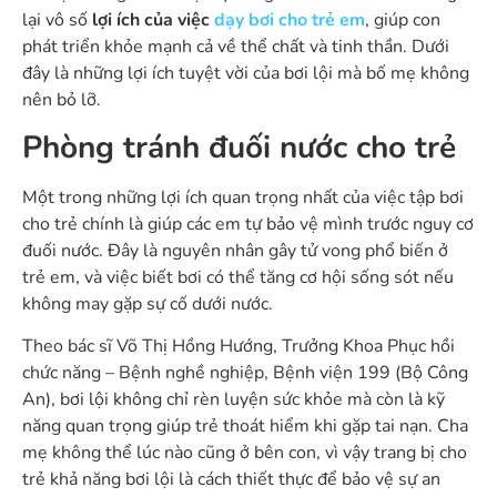
lại vô số
lợi ích của việc
dạy bơi cho trẻ em
, giúp con
phát triển khỏe mạnh cả về thể chất và tinh thần. Dưới
đây là những lợi ích tuyệt vời của bơi lội mà bố mẹ không
nên bỏ lỡ.
Phòng tránh đuối nước cho trẻ
Một trong những lợi ích quan trọng nhất của việc tập bơi
cho trẻ chính là giúp các em tự bảo vệ mình trước nguy cơ
đuối nước. Đây là nguyên nhân gây tử vong phổ biến ở
trẻ em, và việc biết bơi có thể tăng cơ hội sống sót nếu
không may gặp sự cố dưới nước.
Theo bác sĩ Võ Thị Hồng Hướng, Trưởng Khoa Phục hồi
chức năng – Bệnh nghề nghiệp, Bệnh viện 199 (Bộ Công
An), bơi lội không chỉ rèn luyện sức khỏe mà còn là kỹ
năng quan trọng giúp trẻ thoát hiểm khi gặp tai nạn. Cha
mẹ không thể lúc nào cũng ở bên con, vì vậy trang bị cho
trẻ khả năng bơi lội là cách thiết thực để bảo vệ sự an