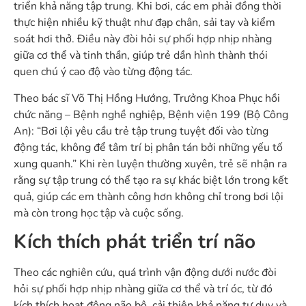
triển khả năng tập trung. Khi bơi, các em phải đồng thời
thực hiện nhiều kỹ thuật như đạp chân, sải tay và kiểm
soát hơi thở. Điều này đòi hỏi sự phối hợp nhịp nhàng
giữa cơ thể và tinh thần, giúp trẻ dần hình thành thói
quen chú ý cao độ vào từng động tác.
Theo bác sĩ Võ Thị Hồng Hướng, Trưởng Khoa Phục hồi
chức năng – Bệnh nghề nghiệp, Bệnh viện 199 (Bộ Công
An): “Bơi lội yêu cầu trẻ tập trung tuyệt đối vào từng
động tác, không để tâm trí bị phân tán bởi những yếu tố
xung quanh.” Khi rèn luyện thường xuyên, trẻ sẽ nhận ra
rằng sự tập trung có thể tạo ra sự khác biệt lớn trong kết
quả, giúp các em thành công hơn không chỉ trong bơi lội
mà còn trong học tập và cuộc sống.
Kích thích phát triển trí não
Theo các nghiên cứu, quá trình vận động dưới nước đòi
hỏi sự phối hợp nhịp nhàng giữa cơ thể và trí óc, từ đó
kích thích hoạt động não bộ, cải thiện khả năng tư duy và