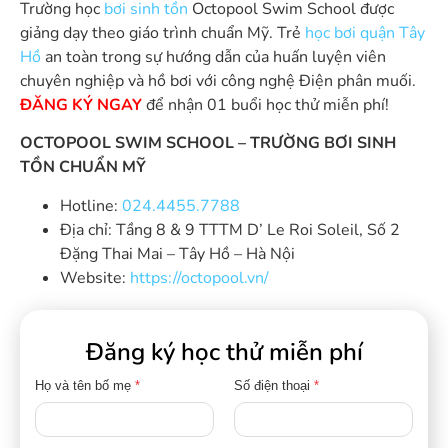
Trường học
bơi sinh tồn
Octopool Swim School được
giảng dạy theo giáo trình chuẩn Mỹ. Trẻ
học bơi
quận Tây
Hồ
an toàn trong sự hướng dẫn của huấn luyện viên
chuyên nghiệp và hồ bơi với công nghệ Điện phân muối.
ĐĂNG KÝ NGAY
để nhận 01 buổi học thử miễn phí!
OCTOPOOL SWIM SCHOOL – TRƯỜNG BƠI SINH
TỒN CHUẨN MỸ
Hotline:
024.4455.7788
Địa chỉ: Tầng 8 & 9 TTTM D’ Le Roi Soleil, Số 2
Đặng Thai Mai – Tây Hồ – Hà Nội
Website:
https://octopool.vn/
Đăng ký học thử miễn phí
Họ và tên bố mẹ
*
Số điện thoại
*