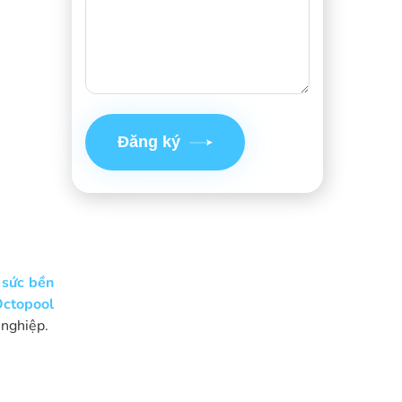
Đăng ký
 sức bền
ctopool
 nghiệp.