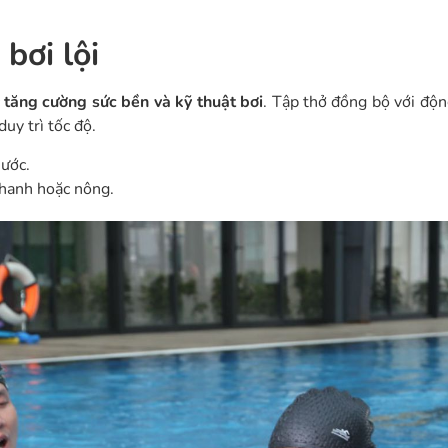
bơi lội
c
tăng cường sức bền và kỹ thuật bơi
. Tập thở đồng bộ với độn
uy trì tốc độ.
nước.
nhanh hoặc nông.