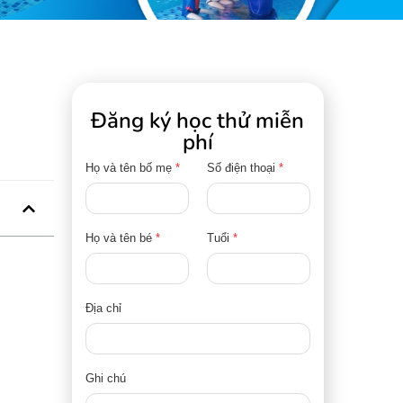
Đăng ký học thử miễn
phí
Họ và tên bố mẹ
*
Số điện thoại
*
Họ và tên bé
*
Tuổi
*
Địa chỉ
Ghi chú