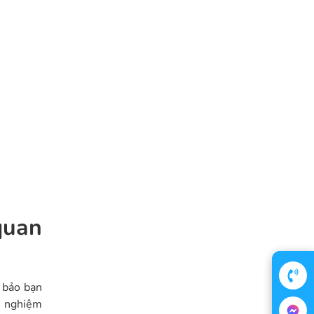
quan
m bảo bạn
ải nghiệm