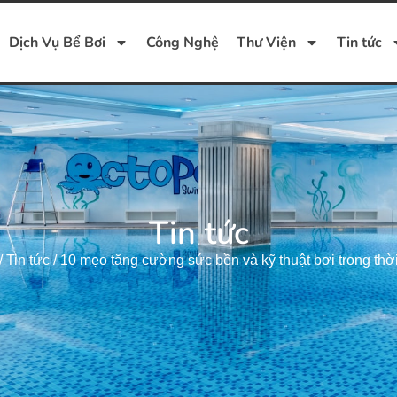
Dịch Vụ Bể Bơi
Công Nghệ
Thư Viện
Tin tức
Tin tức
/
Tin tức
/
10 mẹo tăng cường sức bền và kỹ thuật bơi trong thờ