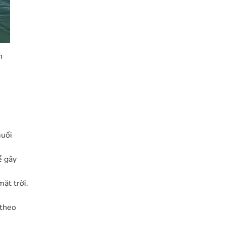
n
muối
ể gây
ặt trời.
 theo