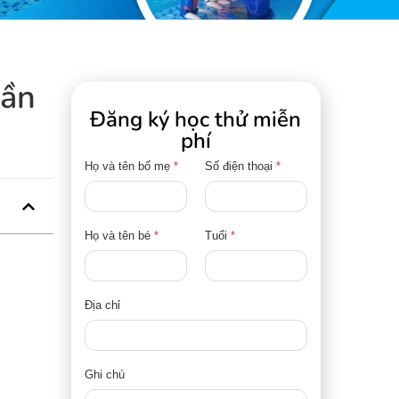
cần
Đăng ký học thử miễn
phí
Họ và tên bố mẹ
*
Số điện thoại
*
Họ và tên bé
*
Tuổi
*
Địa chỉ
Ghi chú