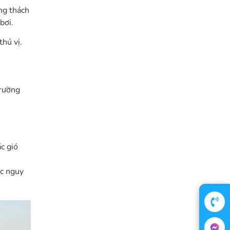
ng thách
bơi.
thú vị.
trường
c gió
ặc nguy