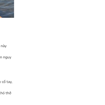
 này
ển nguy
 cổ tay,
khó thở