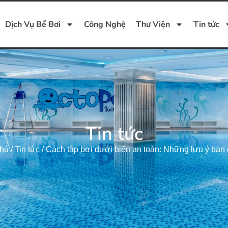
Dịch Vụ Bể Bơi
Công Nghệ
Thư Viện
Tin tức
Tin tức
chủ
/
Tin tức
/
Cách tập bơi dưới biển an toàn: Những lưu ý bạn 