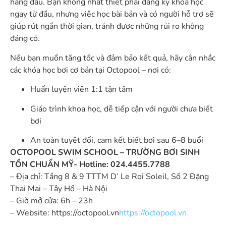
hàng đầu. Bạn không nhất thiết phải đăng ký khóa học
ngay từ đầu, nhưng việc học bài bản và có người hỗ trợ sẽ
giúp rút ngắn thời gian, tránh được những rủi ro không
đáng có.
Nếu bạn muốn tăng tốc và đảm bảo kết quả, hãy cân nhắc
các khóa học bơi cơ bản tại Octopool – nơi có:
Huấn luyện viên 1:1 tận tâm
Giáo trình khoa học, dễ tiếp cận với người chưa biết
bơi
An toàn tuyệt đối, cam kết biết bơi sau 6–8 buổi
OCTOPOOL SWIM SCHOOL – TRƯỜNG BƠI SINH
TỒN CHUẨN MỸ- Hotline: 024.4455.7788
– Địa chỉ: Tầng 8 & 9 TTTM D’ Le Roi Soleil, Số 2 Đặng
Thai Mai – Tây Hồ – Hà Nội
– Giờ mở cửa: 6h – 23h
– Website: https://octopool.vn
https://octopool.vn