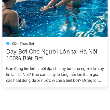
Kiến Thức Bơi
Tìm Khóa Dạy Bơi riêng Uy Tín tại
Tây Hồ? Trải Nghiệm Học 1 Kèm 1
Tại Octopool Ngay!
y
Bạn đang cần tìm nơi dạy bơi riêng, học bơi 1 kèm 1
hay khóa học bơi kèm riêng chất lượng cao? Octopool
Swim School chính là lựa chọn lý tưởng với chương
trình đào tạo cá nhân hóa, được thiết kế chuyên biệt
theo từng học viên, giúp bạn nhanh chóng làm chủ kỹ
[…]