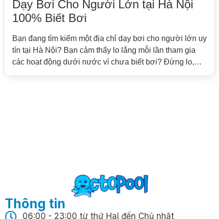
Tìm Khóa Dạy Bơi riêng Uy Tín tại
Tây Hồ? Trải Nghiệm Học 1 Kèm 1
Tại Octopool Ngay!
Bạn đang cần tìm nơi dạy bơi riêng, học bơi 1 kèm 1
hay khóa học bơi kèm riêng chất lượng cao? Octopool
Swim School chính là lựa chọn lý tưởng với chương
trình đào tạo cá nhân hóa, được thiết kế chuyên biệt
theo từng học viên, giúp bạn nhanh chóng làm chủ kỹ
[…]
Thông tin
06:00 - 23:00 từ thứ Hai đến Chủ nhật