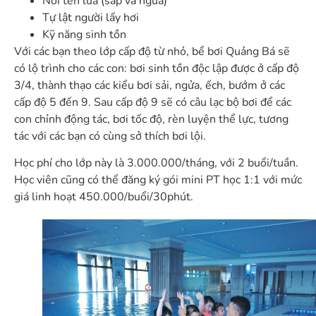
Nổi tên lửa (sấp và ngửa)
Tự lật người lấy hơi
Kỹ năng sinh tồn
Với các bạn theo lớp cấp độ từ nhỏ, bể bơi Quảng Bá sẽ
có lộ trình cho các con: bơi sinh tồn độc lập được ở cấp độ
3/4, thành thạo các kiểu bơi sải, ngửa, ếch, bướm ở các
cấp độ 5 đến 9. Sau cấp độ 9 sẽ có câu lạc bộ bơi để các
con chỉnh động tác, bơi tốc độ, rèn luyện thể lực, tương
tác với các bạn có cùng sở thích bơi lội.
Học phí cho lớp này là 3.000.000/tháng, với 2 buổi/tuần.
Học viên cũng có thể đăng ký gói mini PT học 1:1 với mức
giá linh hoạt 450.000/buổi/30phút.