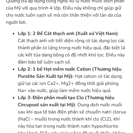
Quảng Bá áp dụng công nghệ xử lý nước muối điện phân
của Mỹ với quy trình 4 lớp. Điều này không chỉ giúp giữ
cho nước luôn sạch sẽ mà còn thân thiện với làn da của
người bơi.
Lớp 1: 2 Bể Cát thạch anh (Xuất xứ Việt Nam)
:
Cát thạch anh với tiết diện rộng có tác dụng lọc các
thành phần lơ lửng trong nước hiệu quả, đặc biệt là
các kết tủa dạng bông có độ nhớt khó lọc. Điều này
đảm bảo bể luôn sạch sẽ.
Lớp 2: 1 bể Hạt mềm nước Cation (Thương hiệu
Purolite Sản Xuất tại Mỹ):
Hạt cation có tác dụng
giữ lại các ion Ca2+, Mg2+ đồng thời giải phóng
Na+ vào nước, giúp làm mềm nước hiệu quả.
Lớp 3: Điện phân muối tạo Clo (Thương hiệu
Circupool sản xuất tại Mỹ)
: Dung dịch nước muối
sau khi qua tế bào điện phân sẽ chuyển natri clorua
(NaCl – muối) trong nước thành khí clo (Cl2), khí
này hòa tan trong nước thành natri hypochlorite