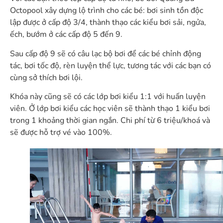
Octopool xây dựng lộ trình cho các bé: bơi sinh tồn độc
lập được ở cấp độ 3/4, thành thạo các kiểu bơi sải, ngửa,
ếch, bướm ở các cấp độ 5 đến 9.
Sau cấp độ 9 sẽ có câu lạc bộ bơi để các bé chỉnh động
tác, bơi tốc độ, rèn luyện thể lực, tương tác với các bạn có
cùng sở thích bơi lội.
Khóa này cũng sẽ có các lớp bơi kiểu 1:1 với huấn luyện
viên. Ở lớp bơi kiểu các học viên sẽ thành thạo 1 kiểu bơi
trong 1 khoảng thời gian ngắn. Chi phí từ 6 triệu/khoá và
sẽ được hỗ trợ vé vào 100%.