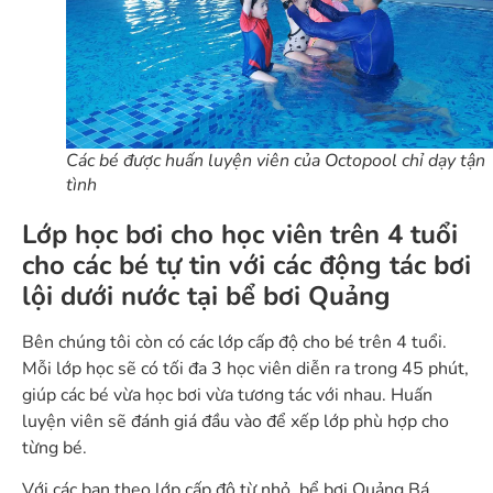
Các bé được huấn luyện viên của Octopool chỉ dạy tận
tình
Lớp học bơi cho học viên trên 4 tuổi
cho các bé tự tin với các động tác bơi
lội dưới nước tại bể bơi Quảng
Bên chúng tôi còn có các lớp cấp độ cho bé trên 4 tuổi.
Mỗi lớp học sẽ có tối đa 3 học viên diễn ra trong 45 phút,
giúp các bé vừa học bơi vừa tương tác với nhau. Huấn
luyện viên sẽ đánh giá đầu vào để xếp lớp phù hợp cho
từng bé.
Với các bạn theo lớp cấp độ từ nhỏ, bể bơi Quảng Bá